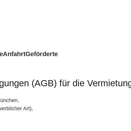
e
Anfahrt
Geförderte
gungen (AGB) für die Vermietung
München,
erblicher Art),