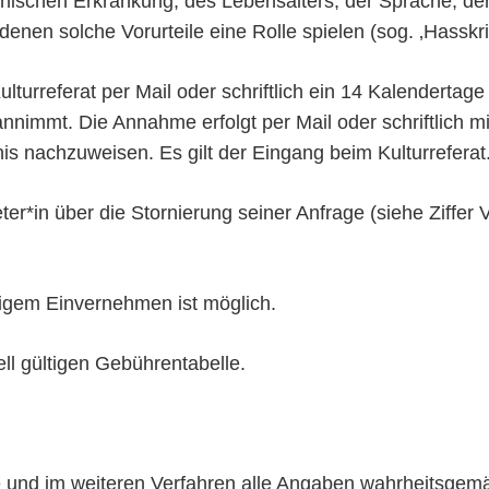
ischen Erkrankung, des Lebensalters, der Sprache, der 
nen solche Vorurteile eine Rolle spielen (sog. ‚Hasskrim
turreferat per Mail oder schriftlich ein 14 Kalendertage 
nnimmt. Die Annahme erfolgt per Mail oder schriftlich mi
is nachzuweisen. Es gilt der Eingang beim Kulturreferat
ter*in über die Stornierung seiner Anfrage (siehe Ziffer 
tigem Einvernehmen ist möglich.
ell gültigen Gebührentabelle.
age und im weiteren Verfahren alle Angaben wahrheitsge